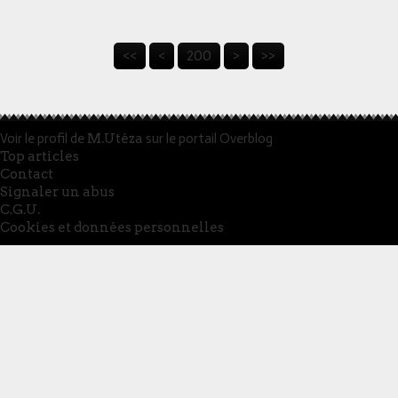
<<
<
200
>
>>
Voir le profil de
M.Utéza
sur le portail Overblog
Top articles
Contact
Signaler un abus
C.G.U.
Cookies et données personnelles