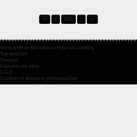
<<
<
200
>
>>
Voir le profil de
M.Utéza
sur le portail Overblog
Top articles
Contact
Signaler un abus
C.G.U.
Cookies et données personnelles