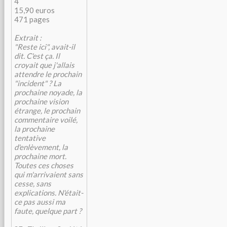
4
15,90 euros
471 pages
Extrait :
"Reste ici", avait-il
dit. C'est ça. Il
croyait que j'allais
attendre le prochain
"incident" ? La
prochaine noyade, la
prochaine vision
étrange, le prochain
commentaire voilé,
la prochaine
tentative
d'enlèvement, la
prochaine mort.
Toutes ces choses
qui m'arrivaient sans
cesse, sans
explications. N'était-
ce pas aussi ma
faute, quelque part ?