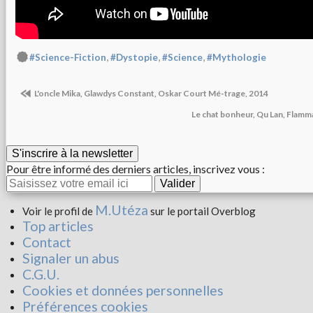
,
,
,
#Science-Fiction
#Dystopie
#Science
#Mythologie
L'oncle Mika, Glawdys Constant, Oskar Court Mé-trage, 2014
Le chat bonheur, Qu Lan, Flamm
S'inscrire à la newsletter
Pour être informé des derniers articles, inscrivez vous :
M.Utéza
Voir le profil de
sur le portail Overblog
Top articles
Contact
Signaler un abus
C.G.U.
Cookies et données personnelles
Préférences cookies