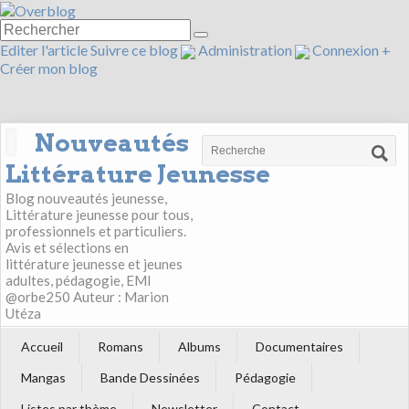
Editer l'article
Suivre ce blog
Administration
Connexion
+
Créer mon blog
Nouveautés
Littérature Jeunesse
Blog nouveautés jeunesse,
Littérature jeunesse pour tous,
professionnels et particuliers.
Avis et sélections en
littérature jeunesse et jeunes
adultes, pédagogie, EMI
@orbe250 Auteur : Marion
Utéza
Accueil
Romans
Albums
Documentaires
Mangas
Bande Dessinées
Pédagogie
Listes par thème
Newsletter
Contact