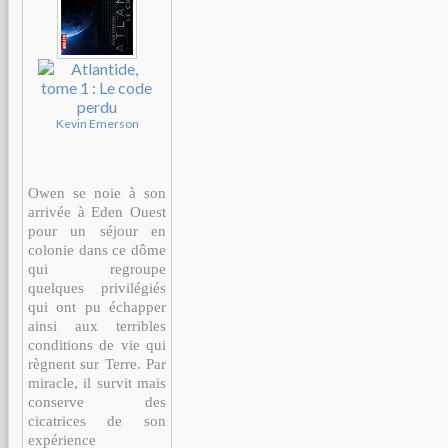
Kevin Emerson
Owen se noie à son
arrivée à Eden Ouest
pour un séjour en
colonie dans ce dôme
qui regroupe
quelques privilégiés
qui ont pu échapper
ainsi aux terribles
conditions de vie qui
règnent sur Terre. Par
miracle, il survit mais
conserve des
cicatrices de son
expérience