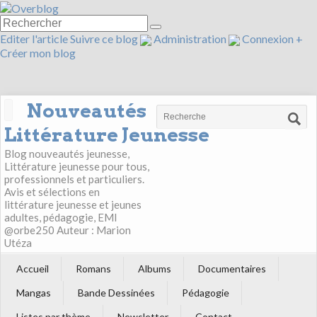
Editer l'article
Suivre ce blog
Administration
Connexion
+
Créer mon blog
Nouveautés
Littérature Jeunesse
Blog nouveautés jeunesse,
Littérature jeunesse pour tous,
professionnels et particuliers.
Avis et sélections en
littérature jeunesse et jeunes
adultes, pédagogie, EMI
@orbe250 Auteur : Marion
Utéza
Accueil
Romans
Albums
Documentaires
Mangas
Bande Dessinées
Pédagogie
Listes par thème
Newsletter
Contact