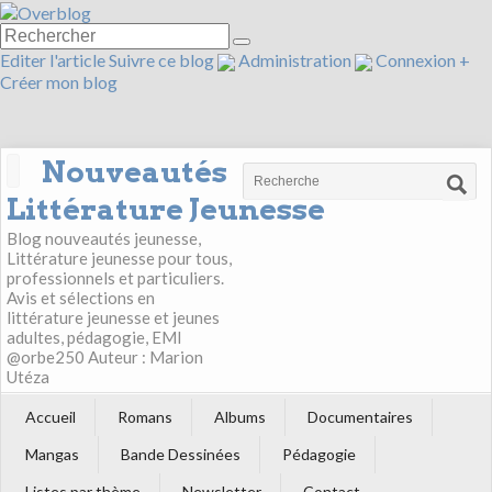
Editer l'article
Suivre ce blog
Administration
Connexion
+
Créer mon blog
Nouveautés
Littérature Jeunesse
Blog nouveautés jeunesse,
Littérature jeunesse pour tous,
professionnels et particuliers.
Avis et sélections en
littérature jeunesse et jeunes
adultes, pédagogie, EMI
@orbe250 Auteur : Marion
Utéza
Accueil
Romans
Albums
Documentaires
Mangas
Bande Dessinées
Pédagogie
Listes par thème
Newsletter
Contact