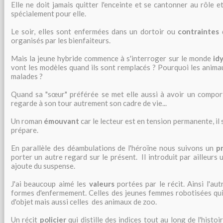
Elle ne doit jamais quitter l'enceinte et se cantonner au rôle 
spécialement pour elle.
Le soir, elles sont enfermées dans un dortoir ou
contraintes
d
organisés par les bienfaiteurs.
Mais la jeune hybride commence à s'interroger sur le monde
idy
vont les modèles quand ils sont remplacés ? Pourquoi les anima
malades ?
Quand sa "sœur" préférée se met elle aussi à avoir un comp
regarde à son tour autrement son cadre de vie...
Un roman
émouvant
car le lecteur est en tension permanente, il 
prépare.
En parallèle des déambulations de l'héroïne nous suivons un
p
porter un autre regard sur le présent. Il introduit par ailleurs
ajoute du suspense.
J'ai beaucoup aimé les
valeurs
portées par le récit. Ainsi l'au
formes d'enfermement. Celles des jeunes femmes robotisées qui
d'objet mais aussi celles des animaux de zoo.
Un récit
policier
qui distille des indices tout au long de l'histo