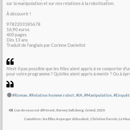
sur la manipulation et sur nos relations à la robotisation.
À découvrir !
9782203185678
16,90 euros
400 pages
Dès 13 ans
Traduit de l'anglais par Corinne Daniellot
N'est-il pas possible que les filles aient appris à se comporter d'
pour votre programme ? Qu'elles aient appris à mentir ? Ou à ép
,
,
,
,
#Roman
#Relation homme robot
#IA
#Manipulation
#Enquêt
L'un de nous est différent, Barney Saltzberg, Gründ, 2020
Caméléon : les filles Asperger déboulent, Christine Deroin, Le Mus