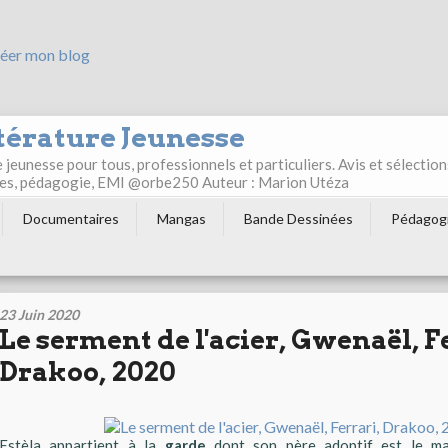
éer mon blog
térature Jeunesse
jeunesse pour tous, professionnels et particuliers. Avis et sélection
ultes, pédagogie, EMI @orbe250 Auteur : Marion Utéza
Documentaires
Mangas
Bande Dessinées
Pédagog
23 Juin 2020
Le serment de l'acier, Gwenaël, F
Drakoo, 2020
Estèla appartient à la
garde
dont son père adoptif est le maî