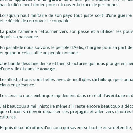
particulièrement douée pour retrouver la trace de personnes.
Lorsqu'un haut militaire de son pays tout juste sorti d'une
guerre
elle décide de retrouver le coupable.
La
piste
l'amène à retourner vers son passé et à utiliser les pouv
depuis sa naissance.
En parallèle nous suivons le périple d'Aelis, chargée pour sa part d
et qui pour cela s'allie au peuple nomade...
Une bande dessinée dense et bien structurée qui nous plonge en mê
d'une ville et dans le
voyage
.
Les illustrations sont belles avec de multiples
détails
qui personnal
clans en présence.
Le scénario nous embarque rapidement dans ce récit d'
aventure
et d
J'ai beaucoup aimé l'histoire même s'il reste encore beaucoup à déc
que chacun va devoir dépasser ses
préjugés
et aller vers d'autres
cultures.
Et puis deux
héroïnes
d'un coup qui savent se battre et se défendre,