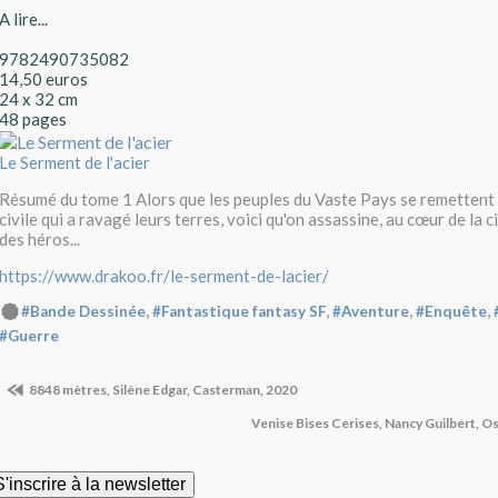
A lire...
9782490735082
14,50 euros
24 x 32 cm
48 pages
Le Serment de l'acier
Résumé du tome 1 Alors que les peuples du Vaste Pays se remettent 
civile qui a ravagé leurs terres, voici qu'on assassine, au cœur de la c
des héros...
https://www.drakoo.fr/le-serment-de-lacier/
,
,
,
,
#Bande Dessinée
#Fantastique fantasy SF
#Aventure
#Enquête
#Guerre
8848 mètres, Silène Edgar, Casterman, 2020
Venise Bises Cerises, Nancy Guilbert, O
S'inscrire à la newsletter