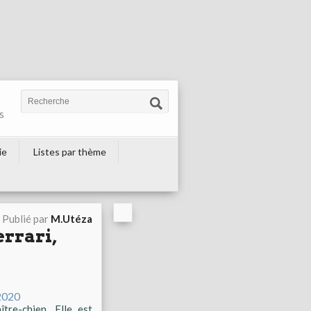
s
ie
Listes par thème
Publié par
M.Utéza
errari,
tre-chien. Elle est