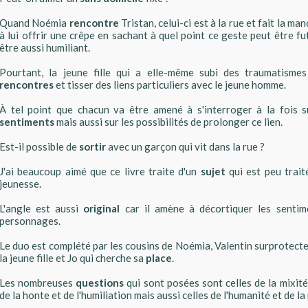
Quand Noémia
rencontre
Tristan, celui-ci est à la rue et fait la man
à lui offrir une crêpe en sachant à quel point ce geste peut être fut
être aussi humiliant.
Pourtant, la jeune fille qui a elle-même subi des traumatisme
rencontres
et tisser des liens particuliers avec le jeune homme.
À tel point que chacun va être amené à s'interroger à la fois s
sentiments
mais aussi sur les possibilités de prolonger ce lien.
Est-il possible de
sortir
avec un garçon qui vit dans la rue ?
J'ai beaucoup aimé que ce livre traite d'un
sujet
qui est peu traité
jeunesse.
L'angle est aussi
original
car il amène à décortiquer les sentim
personnages.
Le duo est complété par les cousins de Noémia, Valentin surprotecte
la jeune fille et Jo qui cherche sa
place
.
Les nombreuses
questions
qui sont posées sont celles de la mixité
de la honte et de l'humiliation mais aussi celles de l'humanité et de l