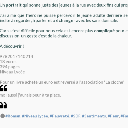
Un
portrait
qui sonne juste des jeunes à la rue avec deux fins qui pr
J'ai aimé que l'héroïne puisse percevoir le jeune adulte derrière se
incite à regarder, à parler et à
échanger
avec les sans domicile.
Car si c'est difficile pour nous cela est encore plus
compliqué
pour e
discussion, un geste c'est de la chaleur.
À découvrir !
9782017140214
18 euros
394 pages
Niveau Lycée
Pour un livre acheté un euro est reversé à l'association "La cloche"
moi aussi j'aurais peur à ta place.
,
,
,
,
,
,
#Roman
#Niveau Lycée
#Pauvreté
#SDF
#Sentiments
#Peur
#Fa