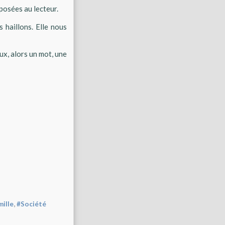
oposées au lecteur.
s haillons. Elle nous
ux, alors un mot, une
,
mille
#Société