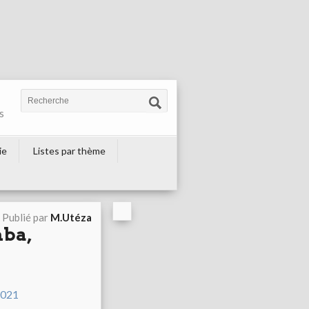
s
ie
Listes par thème
Publié par
M.Utéza
mba,