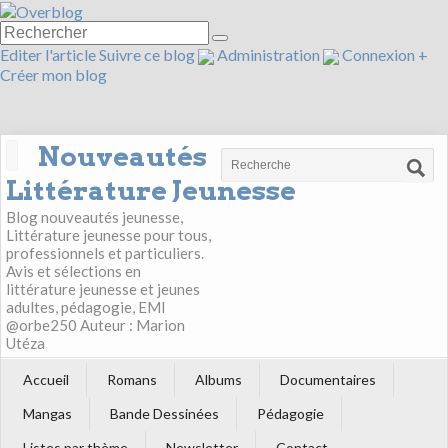
Editer l'article
Suivre ce blog
Administration
Connexion
+
Créer mon blog
Nouveautés
Littérature Jeunesse
Blog nouveautés jeunesse,
Littérature jeunesse pour tous,
professionnels et particuliers.
Avis et sélections en
littérature jeunesse et jeunes
adultes, pédagogie, EMI
@orbe250 Auteur : Marion
Utéza
Accueil
Romans
Albums
Documentaires
Mangas
Bande Dessinées
Pédagogie
Listes par thème
Newsletter
Contact