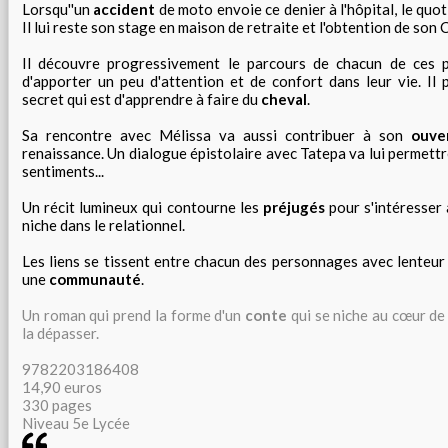
Lorsqu''un
accident
de moto envoie ce denier à l'hôpital, le quot
Il lui reste son stage en maison de retraite et l'obtention de son
Il découvre progressivement le parcours de chacun de ces pe
d'apporter un peu d'attention et de confort dans leur vie. Il 
secret qui est d'apprendre à faire du
cheval
.
Sa rencontre avec Mélissa va aussi contribuer à son
ouve
renaissance. Un dialogue épistolaire avec Tatepa va lui permett
sentiments...
Un récit lumineux qui contourne les
préjugés
pour s'intéresser 
niche dans le relationnel.
Les liens se tissent entre chacun des personnages avec lenteur
une
communauté
.
Un roman qui prend la forme d'un
conte
qui se niche au cœur de 
la dépasser.
9782203186408
14,90 euros
330 pages
Niveau 5e Lycée