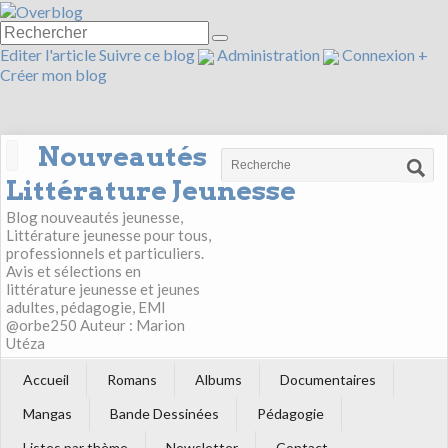
Editer l'article
Suivre ce blog
Administration
Connexion
+
Créer mon blog
Nouveautés
Littérature Jeunesse
Blog nouveautés jeunesse,
Littérature jeunesse pour tous,
professionnels et particuliers.
Avis et sélections en
littérature jeunesse et jeunes
adultes, pédagogie, EMI
@orbe250 Auteur : Marion
Utéza
Accueil
Romans
Albums
Documentaires
Mangas
Bande Dessinées
Pédagogie
Listes par thème
Newsletter
Contact