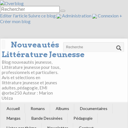
Editer l'article
Suivre ce blog
Administration
Connexion
+
Créer mon blog
Nouveautés
Littérature Jeunesse
Blog nouveautés jeunesse,
Littérature jeunesse pour tous,
professionnels et particuliers.
Avis et sélections en
littérature jeunesse et jeunes
adultes, pédagogie, EMI
@orbe250 Auteur : Marion
Utéza
Accueil
Romans
Albums
Documentaires
Mangas
Bande Dessinées
Pédagogie
Listes par thème
Newsletter
Contact