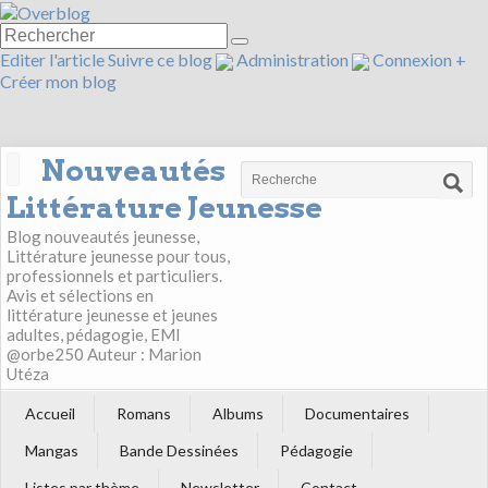
Editer l'article
Suivre ce blog
Administration
Connexion
+
Créer mon blog
Nouveautés
Littérature Jeunesse
Blog nouveautés jeunesse,
Littérature jeunesse pour tous,
professionnels et particuliers.
Avis et sélections en
littérature jeunesse et jeunes
adultes, pédagogie, EMI
@orbe250 Auteur : Marion
Utéza
Accueil
Romans
Albums
Documentaires
Mangas
Bande Dessinées
Pédagogie
Listes par thème
Newsletter
Contact