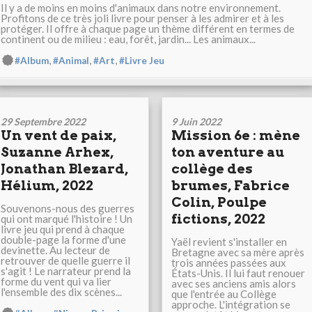
Il y a de moins en moins d'animaux dans notre environnement.
Profitons de ce très joli livre pour penser à les admirer et à les
protéger. Il offre à chaque page un thème différent en termes de
continent ou de milieu : eau, forêt, jardin... Les animaux...
,
,
,
#Album
#Animal
#Art
#Livre Jeu
29 Septembre 2022
9 Juin 2022
Un vent de paix,
Mission 6e : mène
Suzanne Arhex,
ton aventure au
Jonathan Blezard,
collège des
Hélium, 2022
brumes, Fabrice
Colin, Poulpe
Souvenons-nous des guerres
fictions, 2022
qui ont marqué l'histoire ! Un
livre jeu qui prend à chaque
double-page la forme d'une
Yaël revient s'installer en
devinette. Au lecteur de
Bretagne avec sa mère après
retrouver de quelle guerre il
trois années passées aux
s'agit ! Le narrateur prend la
États-Unis. Il lui faut renouer
forme du vent qui va lier
avec ses anciens amis alors
l'ensemble des dix scènes...
que l'entrée au Collège
approche. L'intégration se