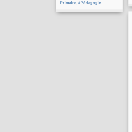
,
Primaire
#Pédagogie