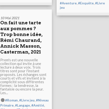
,
,
#Aventure
#Enquête
#Livre
jeu
10 Mai 2021
On fait une tarte
aux pommes ?
Trop bonne idée,
Rémi Chaurand,
Annick Masson,
Casterman, 2021
Prem's est une nouvelle
collection qui invite à une
lecture à deux voix. Trois
titres sont pour l'instant
proposés. Les échanges sont
courts et vifs et invitent à la
complicité sous différentes
formes : la tendresse, la
fantaisie ou encore la peur.
Les...
,
,
#Roman
#Livre jeu
#Niveau
,
,
,
Primaire
#Langage
#Amitié