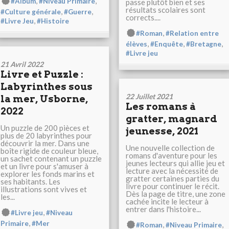
,
,
#Album
#Niveau Primaire
passe plutôt bien et ses
résultats scolaires sont
,
,
#Culture générale
#Guerre
corrects....
,
#Livre Jeu
#Histoire
,
#Roman
#Relation entre
,
,
,
élèves
#Enquête
#Bretagne
#Livre jeu
21 Avril 2022
Livre et Puzzle :
Labyrinthes sous
22 Juillet 2021
la mer, Usborne,
Les romans à
2022
gratter, magnard
Un puzzle de 200 pièces et
jeunesse, 2021
plus de 20 labyrinthes pour
découvrir la mer. Dans une
Une nouvelle collection de
boîte rigide de couleur bleue,
romans d'aventure pour les
un sachet contenant un puzzle
jeunes lecteurs qui allie jeu et
et un livre pour s'amuser à
lecture avec la nécessité de
explorer les fonds marins et
gratter certaines parties du
ses habitants. Les
livre pour continuer le récit.
illustrations sont vives et
Dès la page de titre, une zone
les...
cachée incite le lecteur à
entrer dans l'histoire...
,
#Livre jeu
#Niveau
,
Primaire
#Mer
,
,
#Roman
#Niveau Primaire