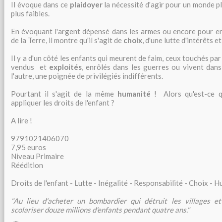
Il évoque dans ce
plaidoyer
la nécessité d'agir pour un monde pl
plus faibles.
En évoquant l'argent dépensé dans les armes ou encore pour e
de la Terre, il montre qu'il s'agit de
choix
, d'une lutte d'intérêts e
Il y a d'un côté les enfants qui meurent de faim, ceux touchés par
vendus et
exploités
, enrôlés dans les guerres ou vivent dans
l'autre, une poignée de privilégiés indifférents.
Pourtant il s'agit de la même
humanité
! Alors qu'est-ce q
appliquer les droits de l'enfant ?
A lire !
9791021406070
7,95 euros
Niveau Primaire
Réédition
Droits de l'enfant - Lutte - Inégalité - Responsabilité - Choix - 
"Au lieu d'acheter un bombardier qui détruit les villages et 
scolariser douze millions d'enfants pendant quatre ans."