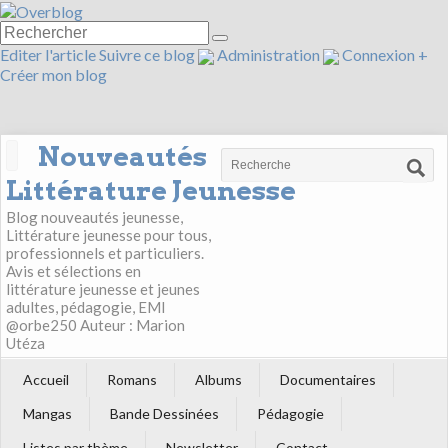
Editer l'article
Suivre ce blog
Administration
Connexion
+
Créer mon blog
Nouveautés
Littérature Jeunesse
Blog nouveautés jeunesse,
Littérature jeunesse pour tous,
professionnels et particuliers.
Avis et sélections en
littérature jeunesse et jeunes
adultes, pédagogie, EMI
@orbe250 Auteur : Marion
Utéza
Accueil
Romans
Albums
Documentaires
Mangas
Bande Dessinées
Pédagogie
Listes par thème
Newsletter
Contact