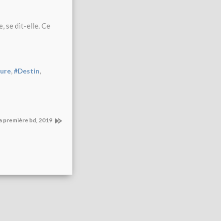
, se dit-elle. Ce
,
,
ure
#Destin
a première bd, 2019