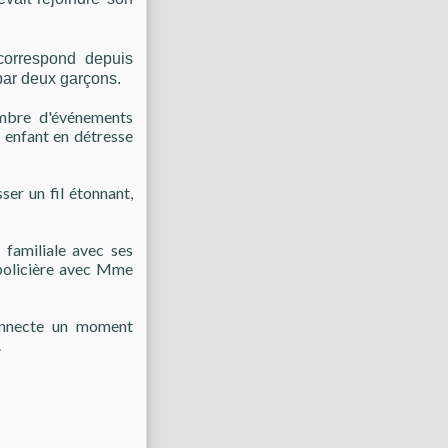
correspond depuis
par deux garçons.
ombre d'événements
e enfant en détresse
er un fil étonnant,
, familiale avec ses
, policière avec Mme
onnecte un moment
.