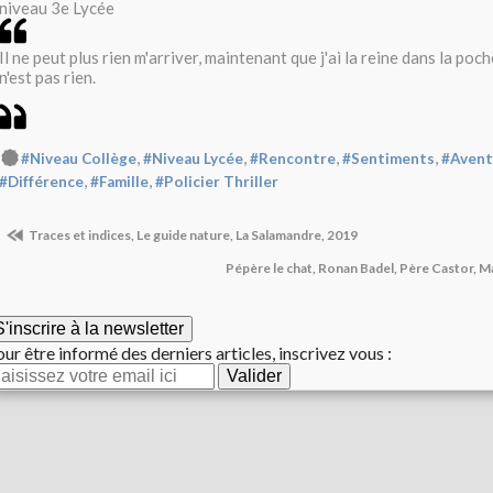
niveau 3e Lycée
Il ne peut plus rien m'arriver, maintenant que j'ai la reine dans la poche
n'est pas rien.
,
,
,
,
#Niveau Collège
#Niveau Lycée
#Rencontre
#Sentiments
#Avent
,
,
#Différence
#Famille
#Policier Thriller
Traces et indices, Le guide nature, La Salamandre, 2019
Pépère le chat, Ronan Badel, Père Castor, M
S'inscrire à la newsletter
ur être informé des derniers articles, inscrivez vous :