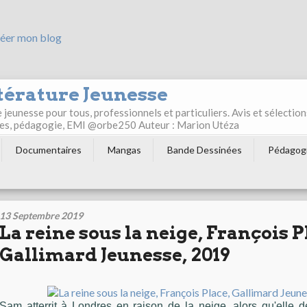
éer mon blog
térature Jeunesse
jeunesse pour tous, professionnels et particuliers. Avis et sélection
ultes, pédagogie, EMI @orbe250 Auteur : Marion Utéza
Documentaires
Mangas
Bande Dessinées
Pédagog
13 Septembre 2019
La reine sous la neige, François P
Gallimard Jeunesse, 2019
Sam atterrit à Londres en raison de la neige, alors qu'elle d