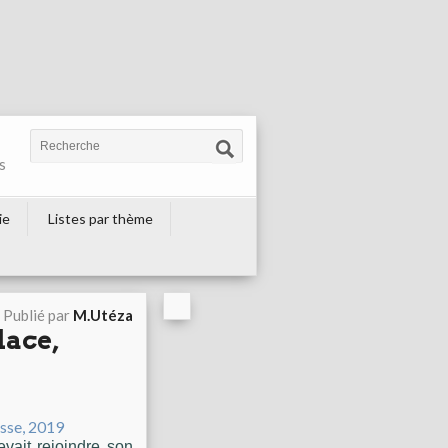
s
ie
Listes par thème
Publié par
M.Utéza
lace,
evait rejoindre son