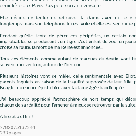
demi-frère aux Pays-Bas pour son anniversaire.
Elle décide de tenter de retrouver la dame avec qui elle 
longtemps mais son téléphone lui est volé et elle est secourue 
Pendant qu'elle tente de gérer ces péripéties, un certain n
improbables se produisent : un tigre s'est enfuit du zoo, un jeun
croise sa route, la mort de ma Reine est annoncée...
Tous ces éléments, comme autant de marques du destin, vont tiss
souvent merveilleux, autour de l'héroïne.
Plusieurs histoires vont se mêler, celle sentimentale avec Eliot
parents inquiets en raison de la fragilité supposée de leur fille
Beaglet ou encore épistolaire avec la dame âgée handicapée.
J'ai beaucoup apprécié l'atmosphère de hors temps qui déc
chacun de sa réalité pour l'amener à mieux se retrouver par la suite
À lire et à offrir !
9782075132244
293 pages