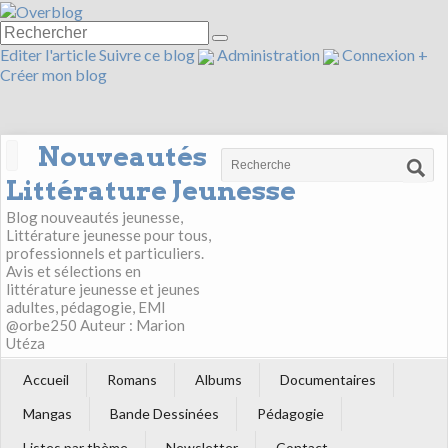
Editer l'article
Suivre ce blog
Administration
Connexion
+
Créer mon blog
Nouveautés
Littérature Jeunesse
Blog nouveautés jeunesse,
Littérature jeunesse pour tous,
professionnels et particuliers.
Avis et sélections en
littérature jeunesse et jeunes
adultes, pédagogie, EMI
@orbe250 Auteur : Marion
Utéza
Accueil
Romans
Albums
Documentaires
Mangas
Bande Dessinées
Pédagogie
Listes par thème
Newsletter
Contact