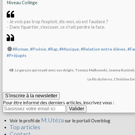
Niveau Collège
- Je vois pas trop l'exploit, dis-moi, où est l'audace ?
- Dans l'quartier, s'excuser, ce s'rait perdre la face.
,
,
,
,
,
#Roman
#Poésie
#Rap
#Musique
#Relation entre élèves
#Fa
#Préjugés
Le garçon qui voyait avec ses doigts, Tomasz Malkowski, Joanna Rusinek, L
Le fils du héros, Christine D
S'inscrire à la newsletter
Pour être informé des derniers articles, inscrivez vous :
M.Utéza
Voir le profil de
sur le portail Overblog
Top articles
Contact