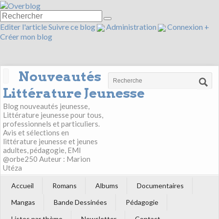
Editer l'article
Suivre ce blog
Administration
Connexion
+
Créer mon blog
Nouveautés
Littérature Jeunesse
Blog nouveautés jeunesse,
Littérature jeunesse pour tous,
professionnels et particuliers.
Avis et sélections en
littérature jeunesse et jeunes
adultes, pédagogie, EMI
@orbe250 Auteur : Marion
Utéza
Accueil
Romans
Albums
Documentaires
Mangas
Bande Dessinées
Pédagogie
Listes par thème
Newsletter
Contact