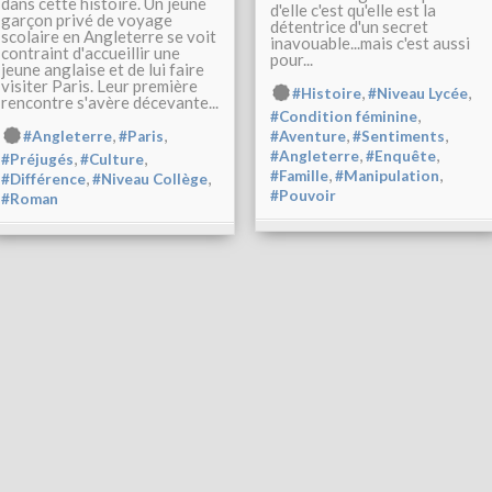
dans cette histoire. Un jeune
d'elle c'est qu'elle est la
garçon privé de voyage
détentrice d'un secret
scolaire en Angleterre se voit
inavouable...mais c'est aussi
contraint d'accueillir une
pour...
jeune anglaise et de lui faire
visiter Paris. Leur première
,
,
#Histoire
#Niveau Lycée
rencontre s'avère décevante...
,
#Condition féminine
,
,
,
,
#Angleterre
#Paris
#Aventure
#Sentiments
,
,
#Angleterre
#Enquête
,
,
#Préjugés
#Culture
,
,
#Famille
#Manipulation
,
,
#Différence
#Niveau Collège
#Pouvoir
#Roman