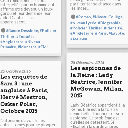
Cela tombe bien, ils sont
parti tenter sa chance dans
interpellés par un homme qui
les Indes...
affirme être devenu un loup-
garou et leur demande leur
,
,
#Roman
#Niveau Collège
aide. D’autres cas
apparaissent...
,
,
#Niveau Lycée
#Biographie
,
,
#Policier Thriller
#Identité
,
#Bande Dessinée
#Policier
,
,
,
#Angleterre
#Paris
#Egypte
,
,
Thriller
#Enquête
#Ecrivain
,
#Angleterre
#Niveau
,
,
Primaire
#Monstre
#EMI
28 Décembre 2015
Les espionnes de
23 Octobre 2015
la Reine : Lady
Les enquêtes de
Béatrice, Jennifer
Sam 3 : une
McGowan, Milan,
anglaise à Paris,
2015
Hervé Mestron,
Oskar Polar,
Lady Béatrice appartient à la
Reine. Elle est à la fois sa
Octobre 2015
demoiselle d'honneur et son
espionne. Le problème est
Nul besoin d'avoir lu les
qu'elles se détestent. Si
autres tomes pour se plonger
Elisabeth la garde auprès