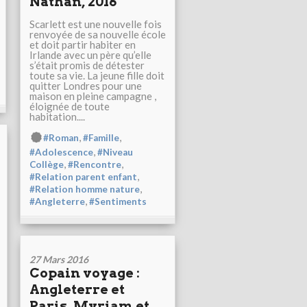
Nathan, 2016
Scarlett est une nouvelle fois
renvoyée de sa nouvelle école
et doit partir habiter en
Irlande avec un père qu’elle
s’était promis de détester
toute sa vie. La jeune fille doit
quitter Londres pour une
maison en pleine campagne ,
éloignée de toute
habitation....
,
,
#Roman
#Famille
,
#Adolescence
#Niveau
,
,
Collège
#Rencontre
,
#Relation parent enfant
,
#Relation homme nature
,
#Angleterre
#Sentiments
27 Mars 2016
Copain voyage :
Angleterre et
Paris, Myriam et