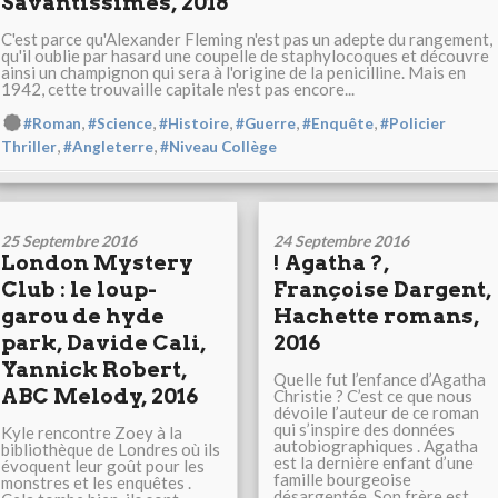
Savantissimes, 2018
C'est parce qu'Alexander Fleming n'est pas un adepte du rangement,
qu'il oublie par hasard une coupelle de staphylocoques et découvre
ainsi un champignon qui sera à l'origine de la penicilline. Mais en
1942, cette trouvaille capitale n'est pas encore...
,
,
,
,
,
#Roman
#Science
#Histoire
#Guerre
#Enquête
#Policier
,
,
Thriller
#Angleterre
#Niveau Collège
25 Septembre 2016
24 Septembre 2016
London Mystery
! Agatha ?,
Club : le loup-
Françoise Dargent,
garou de hyde
Hachette romans,
park, Davide Cali,
2016
Yannick Robert,
Quelle fut l’enfance d’Agatha
ABC Melody, 2016
Christie ? C’est ce que nous
dévoile l’auteur de ce roman
qui s’inspire des données
Kyle rencontre Zoey à la
autobiographiques . Agatha
bibliothèque de Londres où ils
est la dernière enfant d’une
évoquent leur goût pour les
famille bourgeoise
monstres et les enquêtes .
désargentée. Son frère est