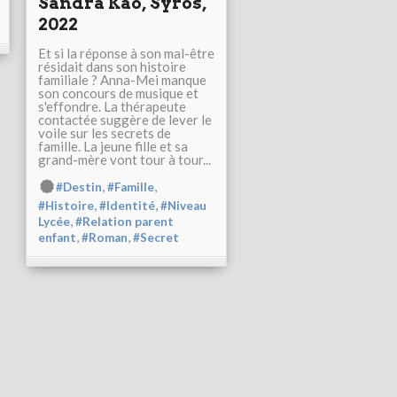
Sandra Kao, Syros,
2022
Et si la réponse à son mal-être
résidait dans son histoire
familiale ? Anna-Mei manque
son concours de musique et
s'effondre. La thérapeute
contactée suggère de lever le
voile sur les secrets de
famille. La jeune fille et sa
grand-mère vont tour à tour...
,
,
#Destin
#Famille
,
,
#Histoire
#Identité
#Niveau
,
Lycée
#Relation parent
,
,
enfant
#Roman
#Secret