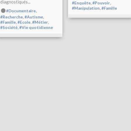
diagnostiqués...
,
,
#Enquête
#Pouvoir
,
#Manipulation
#Famille
,
#Documentaire
,
,
#Recherche
#Autisme
,
,
,
#Famille
#Ecole
#Métier
,
#Société
#Vie quotidienne