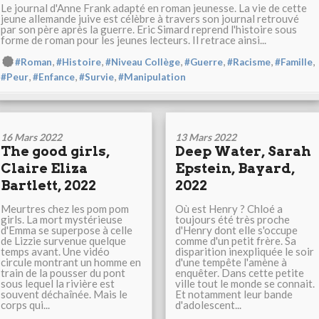
Le journal d'Anne Frank adapté en roman jeunesse. La vie de cette
jeune allemande juive est célèbre à travers son journal retrouvé
par son père après la guerre. Eric Simard reprend l'histoire sous
forme de roman pour les jeunes lecteurs. Il retrace ainsi...
,
,
,
,
,
,
#Roman
#Histoire
#Niveau Collège
#Guerre
#Racisme
#Famille
,
,
,
#Peur
#Enfance
#Survie
#Manipulation
16 Mars 2022
13 Mars 2022
The good girls,
Deep Water, Sarah
Claire Eliza
Epstein, Bayard,
Bartlett, 2022
2022
Meurtres chez les pom pom
Où est Henry ? Chloé a
girls. La mort mystérieuse
toujours été très proche
d'Emma se superpose à celle
d'Henry dont elle s'occupe
de Lizzie survenue quelque
comme d'un petit frère. Sa
temps avant. Une vidéo
disparition inexpliquée le soir
circule montrant un homme en
d'une tempête l'amène à
train de la pousser du pont
enquêter. Dans cette petite
sous lequel la rivière est
ville tout le monde se connait.
souvent déchaînée. Mais le
Et notamment leur bande
corps qui...
d'adolescent...