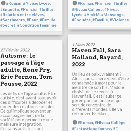
,
,
,
,
#Roman
#Niveau Lycée
#Roman
#Policier Thriller
,
,
,
#Enquête
#Policier Thriller
#Niveau Collège
#Niveau
,
,
,
,
#Relation entre élèves
Lycée
#Amitié
#Mensonge
,
,
,
,
,
#Sentiments
#Peur
#Famille
#Enquête
#Famille
#Violence
,
#Secret
#Condition féminine
1 Mars 2022
Haven Fall, Sara
27 Février 2022
Autisme : le
Holland, Bayard,
passage à l'âge
2022
adulte, René Pry,
Un lieu de paix, vraiment ?
Eric Pernon, Tom
Alors que sa mère vient d'être
condamnée à mort pour le
Pousse, 2022
meurtre de son fils, Maddie
choisit de se rendre à
Les défis de l'âge adulte. Être
Havenfall. C'est l'auberge
autiste, c'est avant tout avoir
gérée par son oncle et qui
des difficultés à décoder et
sert de rencontre de
nouer des relations sociales.
différents mondes. Elle va
Ce qui implique souvent un
retrouver Brekken,...
accompagnement de la
société pour permettre une
,
,
#Roman
#Niveau Collège
meilleure intégration.
Certains autistes sont
,
#Fantastique fantasy SF