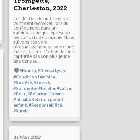
Trompette,
Charleston, 2022
Les destins de huit femmes
vont s'entrecroiser, lors du
confinement, dans un
kaléidoscope qui représente
les combats de chacune. Nous
suivons ces voix
alternativement au sein d'une
même journée. L'ourse de lune,
capturée dès son plus jeune
âge dans sa...
,
,
#Roman
#Niveau Lycée
,
#Condition féminine
,
,
#Société
#Secret
,
,
,
#Solidarité
#Famille
#Lutte
,
#Peur
#Relation Homme
,
Animal
#Relation parent
,
,
enfant
#Responsabilité
#Survie
11 Mars 2022