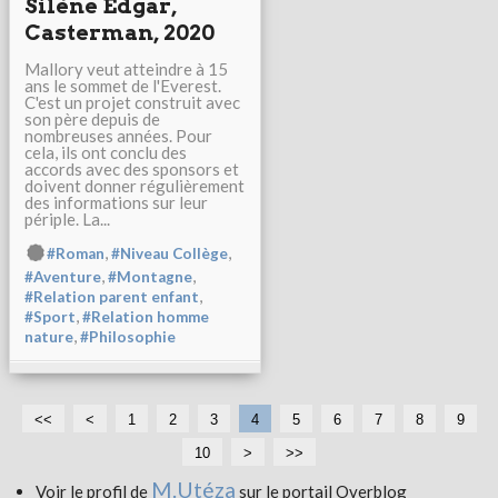
Silène Edgar,
Casterman, 2020
Mallory veut atteindre à 15
ans le sommet de l'Everest.
C'est un projet construit avec
son père depuis de
nombreuses années. Pour
cela, ils ont conclu des
accords avec des sponsors et
doivent donner régulièrement
des informations sur leur
périple. La...
,
,
#Roman
#Niveau Collège
,
,
#Aventure
#Montagne
,
#Relation parent enfant
,
#Sport
#Relation homme
,
nature
#Philosophie
<<
<
1
2
3
4
5
6
7
8
9
10
>
>>
M.Utéza
Voir le profil de
sur le portail Overblog