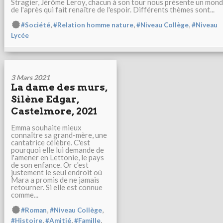
Stragier, Jérôme Leroy, chacun à son tour nous présente un mon
de l'après qui fait renaître de l'espoir. Différents thèmes sont...
,
,
,
#Société
#Relation homme nature
#Niveau Collège
#Niveau
Lycée
3 Mars 2021
La dame des murs,
Silène Edgar,
Castelmore, 2021
Emma souhaite mieux
connaître sa grand-mère, une
cantatrice célèbre. C'est
pourquoi elle lui demande de
l'amener en Lettonie, le pays
de son enfance. Or c'est
justement le seul endroit où
Mara a promis de ne jamais
retourner. Si elle est connue
comme...
,
,
#Roman
#Niveau Collège
,
,
,
#Histoire
#Amitié
#Famille