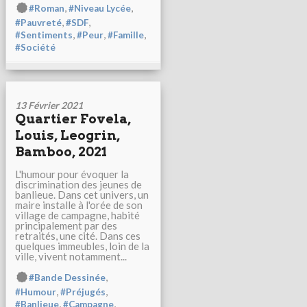
,
,
#Roman
#Niveau Lycée
,
,
#Pauvreté
#SDF
,
,
,
#Sentiments
#Peur
#Famille
#Société
13 Février 2021
Quartier Fovela,
Louis, Leogrin,
Bamboo, 2021
L'humour pour évoquer la
discrimination des jeunes de
banlieue. Dans cet univers, un
maire installe à l'orée de son
village de campagne, habité
principalement par des
retraités, une cité. Dans ces
quelques immeubles, loin de la
ville, vivent notamment...
,
#Bande Dessinée
,
,
#Humour
#Préjugés
,
,
#Banlieue
#Campagne